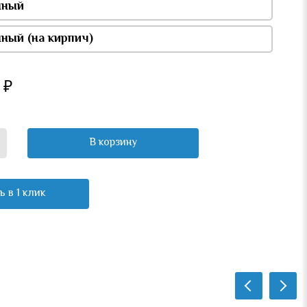
нный
ный (на кирпич)
₽
В корзину
ь в 1 клик