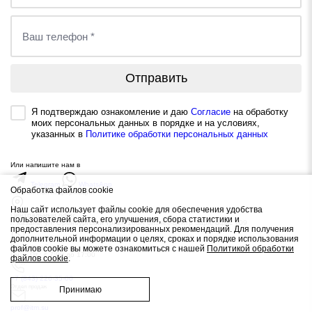
Отправить
Я подтверждаю ознакомление и даю
Согласие
на обработку
моих персональных данных в порядке и на условиях,
указанных в
Политике обработки персональных данных
Или напишите нам в
Telegram
WhatsApp
Обработка файлов cookie
Контактная информация
Наш сайт использует файлы cookie для обеспечения удобства
Центральный офис
пользователей сайта, его улучшения, сбора статистики и
г. Казань, ул. Оренбургский тракт, 160А бизнес-центр Заря, офис 709
предоставления персонализированных рекомендаций. Для получения
дополнительной информации о целях, сроках и порядке использования
Режим работы
файлов cookie вы можете ознакомиться с нашей
Политикой обработки
Пн. – Пт.: с 7:00 до 17:00
файлов cookie
.
+7 (843) 226-35-00
Отдел продаж
Принимаю
prof@itm.su